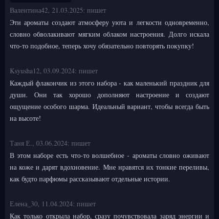
Валентина42,
21.03.2025:
пишет
Эти ароматы создают атмосферу уюта и легкости одновременно,
словно обволакивают мягким облаком настроения. Долго искала
что-то подобное, теперь хочу обязательно повторять покупку!
Ksyusha12,
03.09.2024:
пишет
Каждый флакончик из этого набора - как маленький праздник для
души. Они так хорошо дополняют настроение и создают
ощущение особого шарма. Идеальный вариант, чтобы всегда быть
на высоте!
Таня Е.,
03.06.2024:
пишет
В этом наборе есть что-то волшебное - ароматы словно оживают
на коже и дарят вдохновение. Мне нравятся их тонкие переливы,
как будто парфюмы рассказывают отдельные истории.
Елена_30,
11.04.2024:
пишет
Как только открыла набор, сразу почувствовала заряд энергии и