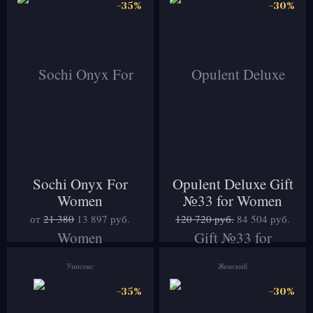
-35%
-30%
Sochi Onyx For
Opulent Deluxe Gift
Women
№33 for Women
от
21 380
13 897
руб.
120 720 руб.
84 504
руб.
Унисекс
Женский
-35%
-30%