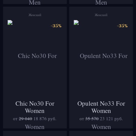
Женский
Женский
-35%
-35%
Chic No30 For
Opulent No33 For
Women
Women
от
29 040
18 876
руб.
от
35 570
23 121
руб.