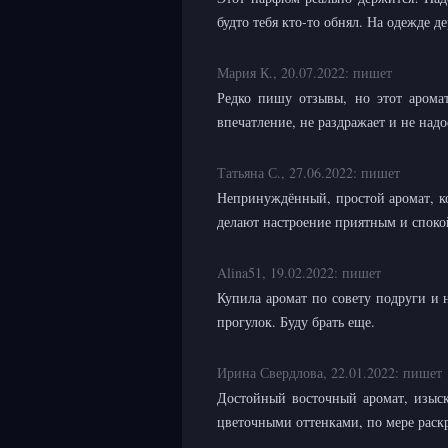
будто тебя кто-то обнял. На одежде д
Мария К.,
20.07.2022:
пишет
Редко пишу отзывы, но этот аромат
впечатление, не раздражает и не надо
Татьяна С.,
27.06.2022:
пишет
Непринуждённый, простой аромат, ко
делают настроение приятным и споко
Alina51,
19.02.2022:
пишет
Купила аромат по совету подруги и 
прогулок. Буду брать еще.
Ирина Свердлова,
22.01.2022:
пишет
Достойный восточный аромат, изы
цветочными оттенками, по мере раск