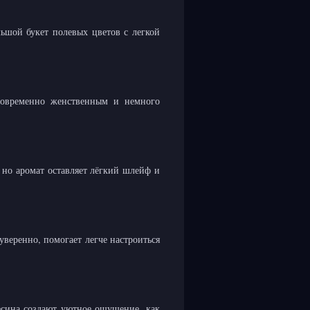
льшой букет полевых цветов с легкой
новременно женственным и немного
 но аромат оставляет лёгкий шлейф и
уверенно, помогает легче настроиться
весина создают уютное ощущение, как