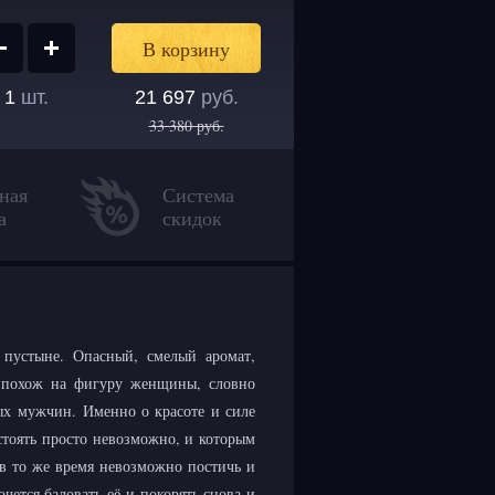
1
шт.
21 697
руб.
33 380
руб.
ная
Система
а
скидок
 пустыне. Опасный, смелый аромат,
 похож на фигуру женщины, словно
ых мужчин. Именно о красоте и силе
стоять просто невозможно, и которым
 в то же время невозможно постичь и
чется баловать её и покорять снова и