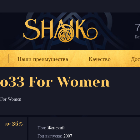
7
Бе
Наши преимущества
Качество
Дос
No33 For Women
3 For Women
-35%
до
Пол:
Женский
Год выпуска:
2007