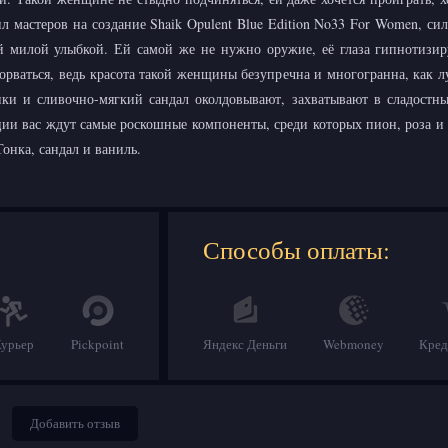
 мастеров на создание Shaik Opulent Blue Edition No33 For Women, си
й милой улыбкой. Ей самой же не нужно оружие, её глаза гипнотизир
орваться, ведь красота такой женщины безупречна и многогранна, как 
нки и сливочно-мягкий сандал околдовывают, захватывают в сладостны
ии вас ждут самые роскошные компоненты, среди которых пион, роза и и
Тонка, сандал и ваниль.
Способы оплаты:
Курьер
Pickpoint
Яндекс Деньги
Webmoney
Кред
Добавить отзыв