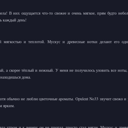
ела! В них ощущается что-то свежее и очень мягкое, прям будто небо
ь каждый день!
й мягкостью и теплотой. Мускус и древесные нотки делают его од
ый, а скорее тёплый и нежный. У меня не получилось уловить все ноты,
 находишься дома.
хотя обычно не люблю цветочные ароматы. Opulent No33 звучит свежо и 
м ярким.
ла утром и к вечеру он не пропал, просто стал мягче. Мускус и дре