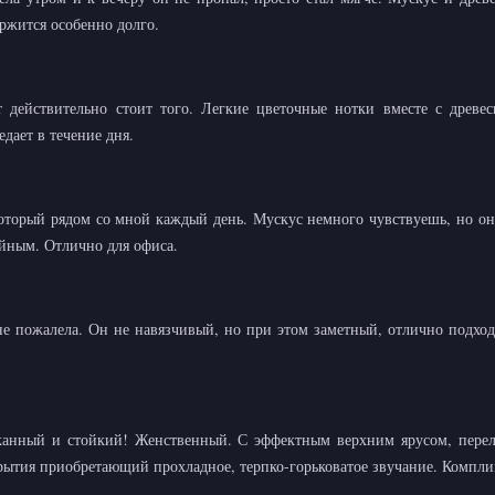
ержится особенно долго.
 действительно стоит того. Легкие цветочные нотки вместе с древе
едает в течение дня.
торый рядом со мной каждый день. Мускус немного чувствуешь, но он
йным. Отлично для офиса.
не пожалела. Он не навязчивый, но при этом заметный, отлично подходи
сканный и стойкий! Женственный. С эффектным верхним ярусом, пер
рытия приобретающий прохладное, терпко-горьковатое звучание. Компл