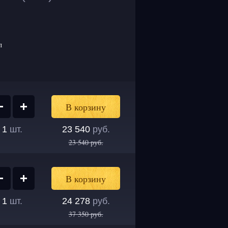
л
1
шт.
23 540
руб.
23 540
руб.
1
шт.
24 278
руб.
37 350
руб.