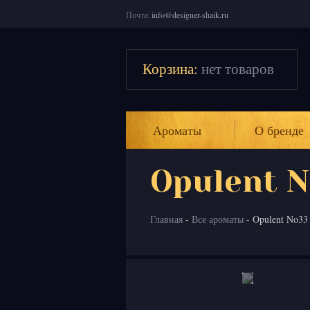
Почта:
info@designer-shaik.ru
Корзина:
нет товаров
Ароматы
О бренде
Opulent 
Главная
-
Все ароматы
- Opulent No3