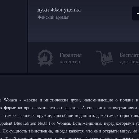
духи 40мл уценка
Женский аромат
Гарантия
Бесплат
качества
доставк
For Women - жаркие и мистические духи, напоминающие о полдне в
в форме которого выполнен его флакон. А еще кинжал очертаниями
 – самое верное её оружие, способное подчинить даже самых строптив
 Opulent Blue Edition No33 For Women. Есть женщины, перед которыми у
. Их сущность таинственна, иногда кажется, что они открыты миру, но
и. Такой женщине не стыдно подчиняться, ей даже хочется проиграть, хо